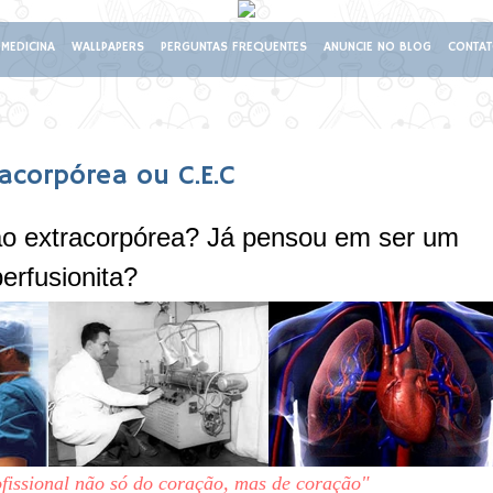
MEDICINA
WALLPAPERS
PERGUNTAS FREQUENTES
ANUNCIE NO BLOG
CONTA
acorpórea ou C.E.C
são extracorpórea? Já pensou em ser um
erfusionita?
ofissional não só do coração, mas de coração"