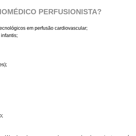
BIOMÉDICO PERFUSIONISTA?
s tecnológicos em perfusão cardiovascular;
nfantis;
es);
o;