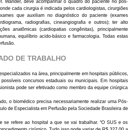
 Dr. Wander, deve acompanhar o quadro do paciente no pós-
onde cada cirurgia é indicada pelos cardiologistas, cirurgiões
 exames que auxiliam no diagnóstico do paciente (exames
ardiograma, radiografias, cineangiografia e outros); ter alto
es anatômicas (cardiopatias congênitas), principalmente
 humana, equilíbrio acido-básico e farmacologia. Todas estas
rfusão.
ADO DE TRABALHO
especializados na área, principalmente em hospitais públicos,
possíveis concursos estaduais ou municipais. Em hospitais
fusionista pode ser efetivado como membro da equipe cirúrgica
ado, o biomédico precisa necessariamente realizar uma Pós-
tulo de Especialista em Perfusão pela Sociedade Brasileira de
e se refere ao hospital a que se vai trabalhar. “O SUS e os
procedimento cirúrgico. Tudo isso pode variar de R$ 327,00 a