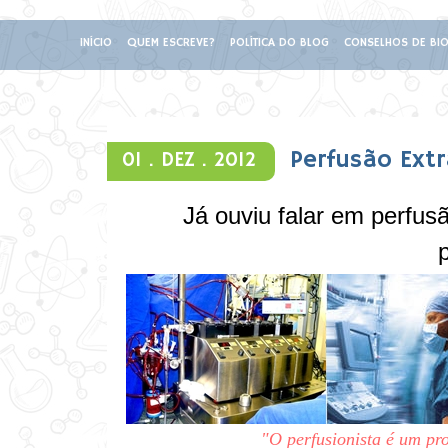
INÍCIO
QUEM ESCREVE?
POLÍTICA DO BLOG
CONSELHOS DE BIO
Perfusão Extr
01 .
DEZ .
2012
Já ouviu falar em perfu
p
"O perfusionista é um pr