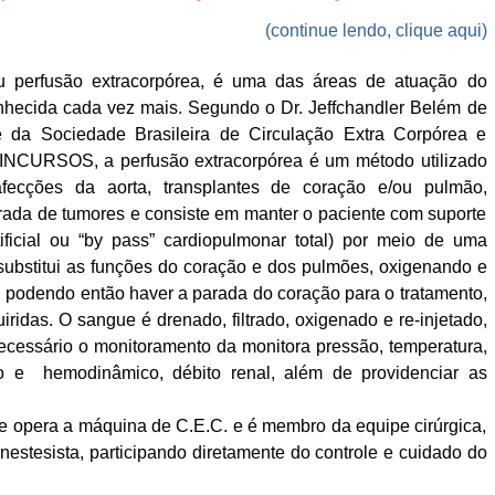
(continue lendo, clique aqui)
u perfusão extracorpórea, é uma das áreas de atuação do
hecida cada vez mais. Segundo o Dr. Jeffchandler Belém de
nte da Sociedade Brasileira de Circulação Extra Corpórea e
INCURSOS
, a perfusão extracorpórea é um método utilizado
afecções da aorta, transplantes de coração e/ou pulmão,
tirada de tumores e consiste em manter o paciente com suporte
rtificial ou “by pass” cardiopulmonar total) por meio de uma
substitui as funções do coração e dos pulmões, oxigenando e
 podendo então haver a parada do coração para o tratamento,
iridas. O sangue é drenado, filtrado, oxigenado e re-injetado,
necessário o monitoramento da monitora pressão, temperatura,
ítico e hemodinâmico, débito renal, além de providenciar as
que opera a máquina de C.E.C. e é membro da equipe cirúrgica,
nestesista, participando diretamente do controle e cuidado do