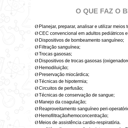
O QUE FAZ O 
Ø
Planejar, preparar, analisar e utilizar meio
Ø
CEC convencional em adultos pediátricos e i
Ø
Dispositivos de bombeamento sanguíneo;
Ø
Filtração sanguínea;
Ø
Trocas gasosas;
Ø
Dispositivos de trocas gasosas (oxigenador
Ø
Hemodiluição;
Ø
Preservação miocárdica;
Ø
Técnicas de hipotermia;
Ø
Circuitos de perfusão;
Ø
Técnicas de conservação de sangue;
Ø
Manejo da coagulação;
Ø
Reaproveitamento sanguíneo peri-operatóri
Ø
Hemofiltração/hemoconcentração;
Ø
Meios de assistência cardio-respiratória.