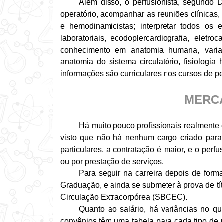
Além disso, o perfusionista, segundo
operatório, acompanhar as reuniões clínicas, 
e hemodinamicistas; interpretar todos os
laboratoriais, ecodoplercardiografia, eletroc
conhecimento em anatomia humana, variaçõ
anatomia do sistema circulatório, fisiologia
informações são curriculares nos cursos de pe
MERC
Há muito pouco profissionais realmente 
visto que não há nenhum cargo criado para 
particulares, a contratação é maior, e o per
ou por prestação de serviços.
Para seguir na carreira depois de form
Graduação, e ainda se submeter à prova de tí
Circulação Extracorpórea (SBCEC).
Quanto ao salário, há variâncias no qu
convênios têm uma tabela para cada tipo de 