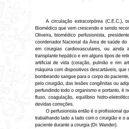
A
circulação extracorpórea
(C.E.C.), o
Biomédico que vem crescendo e sendo recon
Oliveira, biomédico perfusionista, preside
coordenador Nacional da Área de saúde do
em cirurgias cardiovasculares, ou ainda 
transplante hepático e em alguns tipos de re
artificial de vida (coração, pulmão e rim a
máquina com dispositivos descartáveis, que 
bombeando sangue para o corpo do paciente,
pelo cirurgião, das lesões congênitas ou adqu
perfundindo todo o organismo e portanto, é 
fluxo, coagulação, equilíbrio hidro-eletrol
devidas correções.
O perfusionista então é o profissional 
trabalhando lado a lado com o cirurgião e o a
paciente durante a cirurgia (Dr. Wander).