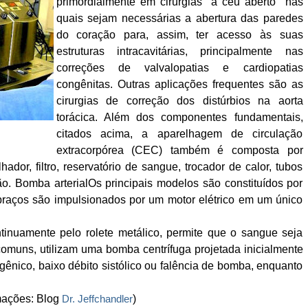
primordialmente em cirurgias "a céu aberto" nas
quais sejam necessárias a abertura das paredes
do coração para, assim, ter acesso às suas
estruturas intracavitárias, principalmente nas
correções de valvalopatias e cardiopatias
congênitas. Outras aplicações frequentes são as
cirurgias de correção dos distúrbios na aorta
torácica. Além dos componentes fundamentais,
citados acima, a aparelhagem de circulação
extracorpórea (CEC) também é composta por
hador, filtro, reservatório de sangue, trocador de calor, tubos
. Bomba arterialOs principais modelos são constituídos por
 braços são impulsionados por um motor elétrico em um único
tinuamente pelo rolete metálico, permite que o sangue seja
omuns, utilizam uma bomba centrífuga projetada inicialmente
ênico, baixo débito sistólico ou falência de bomba, enquanto
mações: Blog
Dr. Jeffchandler
)