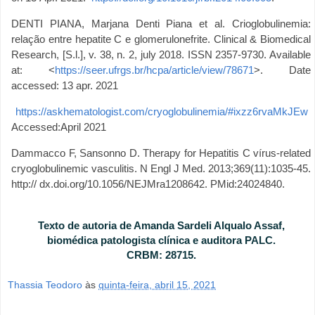
DENTI PIANA, Marjana Denti Piana et al. Crioglobulinemia:
relação entre hepatite C e glomerulonefrite. Clinical & Biomedical
Research, [S.l.], v. 38, n. 2, july 2018. ISSN 2357-9730. Available
at: <
https://seer.ufrgs.br/hcpa/article/view/78671
>. Date
accessed: 13 apr. 2021
https://askhematologist.com/cryoglobulinemia/#ixzz6rvaMkJEw
Accessed:April 2021
Dammacco F, Sansonno D. Therapy for Hepatitis C vírus-related
cryoglobulinemic vasculitis. N Engl J Med. 2013;369(11):1035-45.
http:// dx.doi.org/10.1056/NEJMra1208642. PMid:24024840.
Texto de autoria de Amanda Sardeli Alqualo Assaf,
biomédica patologista clínica e auditora PALC.
CRBM: 28715.
Thassia Teodoro
às
quinta-feira, abril 15, 2021