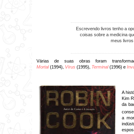
Escrevendo livros tenho a op
coisas sobre a medicina qu
meus livros
Várias de suas obras foram transfor
Mortal
(1994),
Vírus
(1995),
Terminal
(1996) e
Inv
A hist
Kim Re
da ba
conseg
a mor
indús
esposa