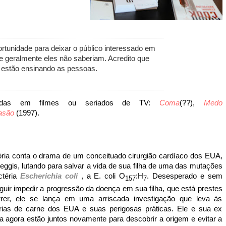
ortunidade para deixar o público interessado em
e geralmente eles não saberiam. Acredito que
 estão ensinando as pessoas.
madas em filmes ou seriados de TV:
Coma
(??),
Medo
asão
(1997).
ória conta o drama de um conceituado cirurgião cardíaco dos EUA,
ggis, lutando para salvar a vida de sua filha de uma das mutações
ctéria
Escherichia coli
, a
E. coli O
:H
. Desesperado e sem
157
7
uir impedir a progressão da doença em sua filha, que está prestes
rer, ele se lança em uma arriscada investigação que leva às
trias de carne dos EUA e suas perigosas práticas. Ele e sua ex
 agora estão juntos novamente para descobrir a origem e evitar a