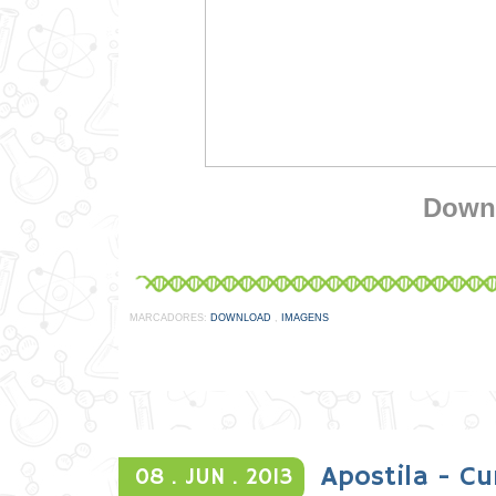
Down
MARCADORES:
DOWNLOAD
,
IMAGENS
Apostila - C
08 .
JUN .
2013