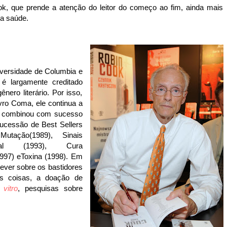
ok, que prende a atenção do leitor do começo ao fim, ainda mais
da saúde.
versidade de Columbia e
 é
largamente creditado
ero literário. Por isso,
vro
Coma
, ele continua a
 combinou com sucesso
ucessão de Best Sellers
Mutação
(1989),
Sinais
al
(1993),
Cura
997) e
Toxina
(1998).
Em
ver sobre os bastidores
ras coisas, a doação de
 vitro
, pesquisas sobre