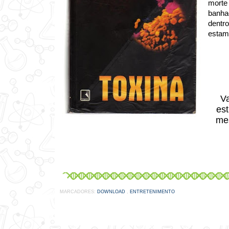
morte
banha
dentr
estam
Va
est
me
MARCADORES:
DOWNLOAD
,
ENTRETENIMENTO