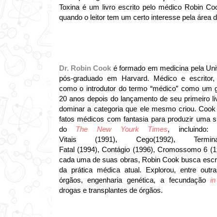
Toxina é um livro escrito pelo médico Robin Co
quando o leitor tem um certo interesse pela área 
Dr. Robin Cook
é formado em medicina pela Uni
pós-graduado em Harvard. Médico e escritor,
como o introdutor do termo “médico” como um gên
20 anos depois do lançamento de seu primeiro li
dominar a categoria que ele mesmo criou.
Cook
fatos médicos com fantasia para produzir uma s
do
The New Yourk Times
, incluindo:
Vitais
(1991),
Cego
(1992),
Termin
Fatal
(1994),
Contágio
(1996),
Cromossomo 6
(1
cada uma de suas obras, Robin Cook busca escre
da prática médica atual. Explorou, entre out
órgãos, engenharia genética, a fecundação
in
drogas e transplantes de órgãos.