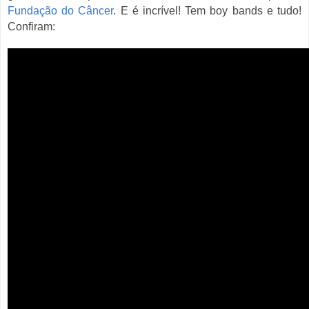
Fundação do Câncer
. E é incrível! Tem boy bands e tudo!
Confiram: