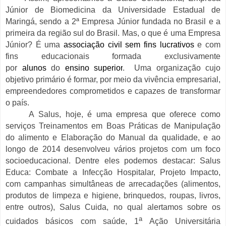
Júnior de Biomedicina da Universidade Estadual de
Maringá, sendo a 2ª Empresa Júnior fundada no Brasil e a
primeira da região sul do Brasil. Mas, o que é uma Empresa
Júnior? É
uma
associação
civil
sem fins lucrativos
e com
fins educacionais formada exclusivamente
por
alunos
do
ensino superior
.
Uma organização cujo
objetivo primário é formar, por meio da vivência empresarial,
empreendedores comprometidos e capazes de transformar
o país.
A Salus, hoje, é uma empresa que oferece como
serviços Treinamentos em Boas Práticas de Manipulação
do alimento e Elaboração do Manual da qualidade, e ao
longo de 2014 desenvolveu vários projetos com um foco
socioeducacional. Dentre eles podemos destacar: Salus
Educa: Combate a Infecção Hospitalar, Projeto Impacto,
com campanhas simultâneas de arrecadações (alimentos,
produtos de limpeza e higiene, brinquedos, roupas, livros,
entre outros), Salus Cuida, no qual alertamos sobre os
a
cuidados básicos com saúde, 1
Ação Universitária