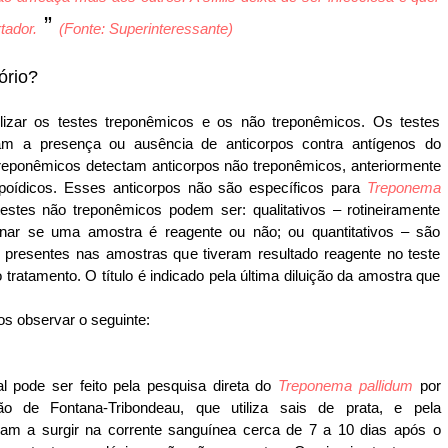
”
tador.
(Fonte: Superinteressante)
ório?
tilizar os testes treponêmicos e os não treponêmicos. Os testes
ctam a presença ou ausência de anticorpos contra antígenos do
reponêmicos detectam anticorpos não treponêmicos, anteriormente
lipoídicos. Esses anticorpos não são específicos para
Treponema
testes não treponêmicos podem ser: qualitativos – rotineiramente
inar se uma amostra é reagente ou não; ou quantitativos – são
os presentes nas amostras que tiveram resultado reagente no teste
 tratamento. O título é indicado pela última diluição da amostra que
s observar o seguinte:
rial pode ser feito pela pesquisa direta do
Treponema pallidum
por
o de Fontana-Tribondeau, que utiliza sais de prata, e pela
çam a surgir na corrente sanguínea cerca de 7 a 10 dias após o