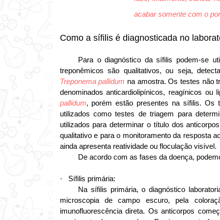
acabar somente com o por
Como a sífilis é diagnosticada no laborat
Para o diagnóstico da sífilis podem-se u
treponêmicos são qualitativos, ou seja, dete
Treponema pallidum
na amostra. Os testes não t
denominados anticardiolipínicos, reagínicos ou 
pallidum
, porém estão presentes na sífilis. Os 
utilizados como testes de triagem para determ
utilizados para determinar o título dos anticorp
qualitativo e para o monitoramento da resposta ao
ainda apresenta reatividade ou floculação visível.
De acordo com as fases da doença, podemo
Sífilis primária:
·
Na sífilis primária, o diagnóstico laborato
microscopia de campo escuro, pela coloraçã
imunofluorescência direta. Os anticorpos come