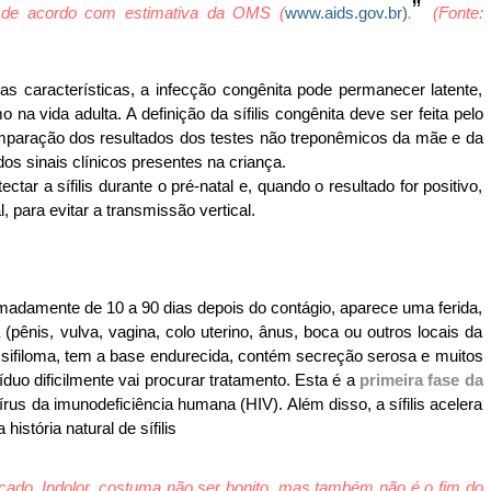
”
 de acordo com estimativa da OMS (
www.aids.gov.br)
.
(Fonte:
características, a infecção congênita pode permanecer latente,
na vida adulta. A definição da sífilis congênita deve ser feita pelo
mparação dos resultados dos testes não treponêmicos da mãe e da
s sinais clínicos presentes na criança.
ectar a sífilis durante o pré-natal e, quando o resultado for positivo,
, para evitar a transmissão vertical.
madamente de 10 a 90 dias depois do contágio, aparece uma ferida,
 (pênis, vulva, vagina, colo uterino, ânus, boca ou outros locais da
ssifiloma, tem a base endurecida, contém secreção serosa e muitos
íduo dificilmente vai procurar tratamento. Esta é a
primeira fase da
 vírus da imunodeficiência humana (HIV). Além disso, a sífilis acelera
história natural de sífilis
o. Indolor, costuma não ser bonito, mas também não é o fim do