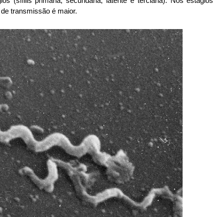
os (sífilis primária, secundária, latente e terciária). Nos estágios
e de transmissão é maior.