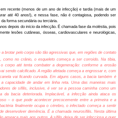
ida em recente (menos de um ano de infecção) e tardia (mais de um
urar até 40 anos!), e nessa fase, não é contagiosa, podendo ser
 da forma secundária ou terciária.
 anos depois do início da infecção. É chamada fase da moléstia, pois
lmente lesões cutâneas, ósseas, cardiovasculares e neurológicas,
 brotar pelo corpo são tão agressivas que, em regiões de contato
, como no crânio, o esqueleto começa a ser corroído. Na tíbia,
, o corpo até tenta combater a degeneração: conforme a erosão
vai sendo calcificado. A região afetada começa a engrossar e, com
canela vai ficando curvada. Em alguns casos, a bacia também é
e a capacidade de andar em linha reta. Uma das maneiras mais
rtadores de sífilis, inclusive, é ver se a pessoa caminha como um
a da bacia deteriorada. Implacável, a infecção ainda ataca os
voso – o que pode acontecer precocemente entre a primeira e a
actéria finalmente ocupa o cérebro, o infectado começa a sentir
de desenvolver demência. É a chamada neurosífilis. Nesta última
não ameaça mais aos outros. A sífilis deixa de ser infecciosa e quer