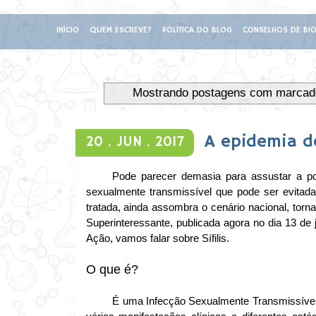
INÍCIO
QUEM ESCREVE?
POLÍTICA DO BLOG
CONSELHOS DE BIO
Mostrando postagens com marca
A epidemia de
20 .
JUN .
2017
Pode parecer demasia para assustar a po
sexualmente transmissível que pode ser evitad
tratada, ainda assombra o cenário nacional, tor
Superinteressante, publicada agora no dia 13 de 
Ação, vamos falar sobre Sífilis.
O que é?
É uma Infecção Sexualmente Transmissível