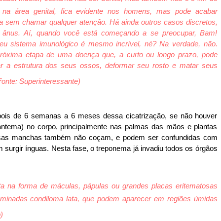
na área genital, fica evidente nos homens, mas pode acabar
a sem chamar qualquer atenção. Há ainda outros casos discretos,
 ânus. Aí, quando você está começando a se preocupar, Bam!
eu sistema imunológico é mesmo incrível, né? Na verdade, não.
róxima etapa de uma doença que, a curto ou longo prazo, pode
r a estrutura dos seus ossos, deformar seu rosto e matar seus
onte: Superinteressante)
epois de 6 semanas a 6 meses dessa cicatrização, se não houver
ntema) no corpo, principalmente nas palmas das mãos e plantas
sas manchas também não coçam, e podem ser confundidas com
surgir ínguas. Nesta fase, o treponema já invadiu todos os órgãos
a na forma de máculas, pápulas ou grandes placas eritematosas
ominadas condiloma lata, que podem aparecer em regiões úmidas
)