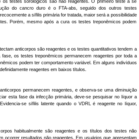
e os testes sorológicos são não reagentes. O primeiro teste a se
lução do cancro duro é o FTA-abs, seguido dos outros testes
ocemente a sífilis primária for tratada, maior será a possibilidade
ntes. Porém, mesmo após a cura os testes treponêmicos podem
detectam anticorpos são reagentes e os testes quantitativos tendem a
sta fase, os testes treponêmicos permanecem reagentes por toda a
ponêmicos podem ter comportamento variável. Em alguns indivíduos
efinidamente reagentes em baixos títulos.
 anticorpos permanecem reagentes, e observa-se
uma diminuição
nciar esta fase da infecção primária, deve-se pesquisar no líquor a
Evidencia-se sífilis latente quando o VDRL é reagente no líquor,
corpos habitualmente são reagentes e os títulos dos testes não
m ocorrer resultados não reagentes. Em usuários que apresentam