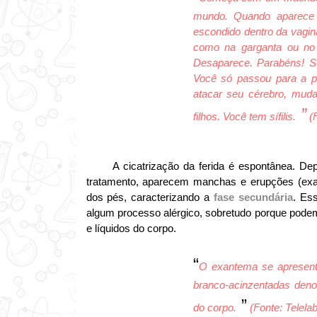
mundo. Quando aparece 
escondido dentro da vagin
como na garganta ou no
Desaparece. Parabéns! S
Você só passou para a p
atacar seu cérebro, muda
”
filhos. Você tem sífilis.
(F
A cicatrização da ferida é espontânea. D
tratamento, aparecem manchas e erupções (exa
dos pés, caracterizando a
fase secundária
. Es
algum processo alérgico, sobretudo porque podem 
e líquidos do corpo.
“
O exantema se apresent
branco-acinzentadas den
”
do corpo.
(Fonte: Telelab