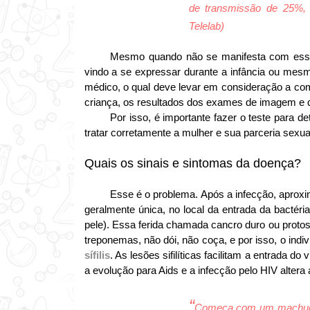
de transmissão de 25%,
Telelab)
Mesmo quando não se manifesta com essas 
vindo a se expressar durante a infância ou mesmo 
médico, o qual deve levar em consideração a co
criança, os resultados dos exames de imagem e do
Por isso, é importante fazer o teste para det
tratar corretamente a mulher e sua parceria sexual
Quais os sinais e sintomas da doença?
Esse é o problema. Após a infecção, aproxi
geralmente única, no local da entrada da bactéria
pele). Essa ferida chamada cancro duro ou proto
treponemas, não dói, não coça, e por isso, o indiv
sífilis
. As lesões sifilíticas facilitam a entrada do
a evolução para Aids e a infecção pelo HIV altera a 
“
Começa com um machucad