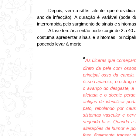
Depois, vem a sífilis latente, que é divid
ano de infecção). A duração é variável (pode d
interrompida pelo surgimento de sinais e sintomas
A fase terciária então pode surgir de 2 a 40
costuma apresentar sinais e sintomas, principa
podendo levar à morte.
“
As úlceras que começam a
direto da pele com ossos
principal osso da canela
óssea aparece, o estrago 
o avanço do desgaste, a 
afetada e o doente perd
antigas de identificar po
pato, rebolando por caus
sistemas vascular e ner
segunda fase. Quando a b
alterações de humor e po
fase, finalmente, transar 