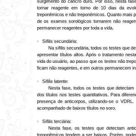
surgimento do cancro duro. Por isso, nesta fas
tornar reagente em torno de 10 dias da evo
treponêmicos e não treponêmicos. Quanto mais prec
de os exames sorológicos tornarem não reage
permanecer reagentes por toda a vida.
Sífilis secundária:
·
Na sífilis secundária, todos os testes que 
apresentar títulos altos. Após o tratamento ne
vida do usuário, ao passo que os testes não tre
ficam não reagentes, e em outros permanecem ind
Sífilis latente:
·
Nesta fase, todos os testes que detectam
dos títulos nos testes quantitativos. Para difere
presença de anticorpos, utilizando-se o VDRL. 
acompanhado de baixos títulos no soro.
Sífilis terciária:
·
Nesta fase, os testes que detectam anti
treponêmicos tendem a ser baixos. Porém, pode